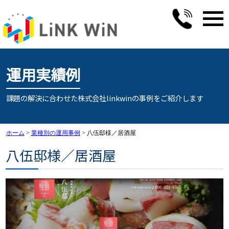
運用実績例
課題の解決に合わせた株式会社linkwinの事例をご紹介します
ホーム
>
業種別の運用事例
>
八伍邸様／居酒屋
八伍邸様／居酒屋